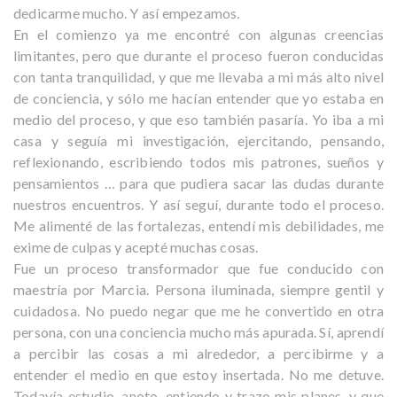
dedicarme mucho. Y así empezamos.
v
a
En el comienzo ya me encontré con algunas creencias
e
limitantes, pero que durante el proceso fueron conducidas
t
v
con tanta tranquilidad, y que me llevaba a mi más alto nivel
r
de conciencia, y sólo me hacían entender que yo estaba en
a
medio del proceso, y que eso también pasaría. Yo iba a mi
n
i
casa y seguía mi investigación, ejercitando, pensando,
s
reflexionando, escribiendo todos mis patrones, sueños y
p
g
pensamientos … para que pudiera sacar las dudas durante
e
nuestros encuentros. Y así seguí, durante todo el proceso.
r
Me alimenté de las fortalezas, entendí mis debilidades, me
s
a
exime de culpas y acepté muchas cosas.
o
Fue un proceso transformador que fue conducido con
n
t
maestría por Marcia. Persona iluminada, siempre gentil y
a
cuidadosa. No puedo negar que me he convertido en otra
l
persona, con una conciencia mucho más apurada. Sí, aprendí
t
i
a percibir las cosas a mi alrededor, a percibirme y a
h
entender el medio en que estoy insertada. No me detuve.
e
o
Todavía estudio, anoto, entiendo y trazo mis planes, y que