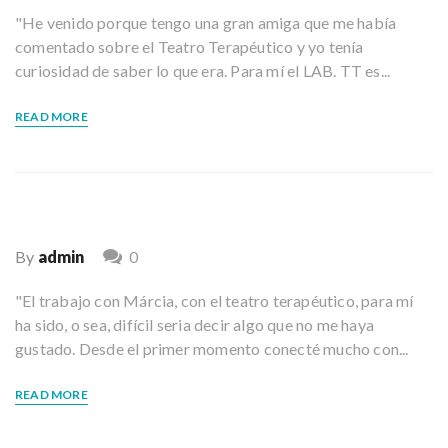
v
"He venido porque tengo una gran amiga que me había
a
e
comentado sobre el Teatro Terapéutico y yo tenía
t
curiosidad de saber lo que era. Para mí el LAB. TT es...
v
r
a
READ MORE
n
i
s
p
g
e
r
By
admin
0
s
a
o
"El trabajo con Márcia, con el teatro terapéutico, para mí
n
t
ha sido, o sea, difícil seria decir algo que no me haya
a
gustado. Desde el primer momento conecté mucho con...
l
t
i
READ MORE
h
e
o