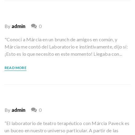
r
a
p
n
y
By
admin
0
"Conocí a Márcia en un brunch de amigos en común, y
Márcia me contó del Laboratorio e instintivamente, dijo sí:
¡Esto es lo que necesito en este momento! Llegaba con...
READ MORE
By
admin
0
“El laboratorio de teatro terapéutico con Márcia Paveck es
un buceo en nuestro universo particular. A partir de las